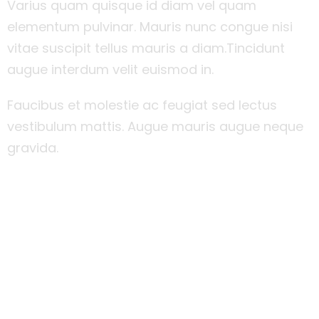
Varius quam quisque id diam vel quam
elementum pulvinar. Mauris nunc congue nisi
vitae suscipit tellus mauris a diam.Tincidunt
augue interdum velit euismod in.
Faucibus et molestie ac feugiat sed lectus
vestibulum mattis. Augue mauris augue neque
gravida.
Read More
bonusu